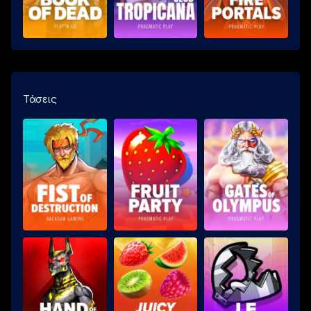
Τάσεις