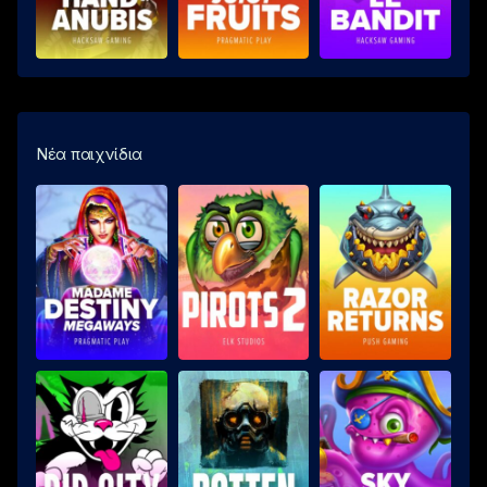
Νέα παιχνίδια