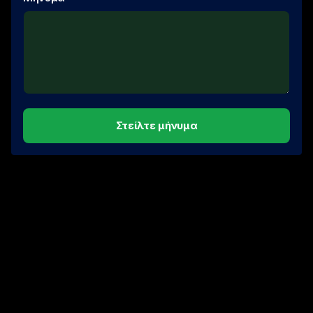
Στείλτε μήνυμα