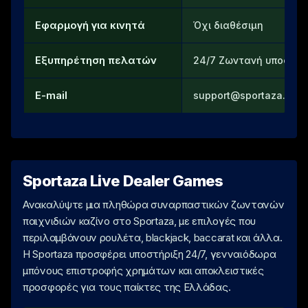
Εφαρμογή για κινητά
Όχι διαθέσιμη
Εξυπηρέτηση πελατών
24/7 Ζωντανή υποστήρ
E-mail
support@sportaza.com
Sportaza Live Dealer Games
Ανακαλύψτε μια πληθώρα συναρπαστικών ζωντανών
παιχνιδιών καζίνο στο Sportaza, με επιλογές που
περιλαμβάνουν ρουλέτα, blackjack, baccarat και άλλα.
Η Sportaza προσφέρει υποστήριξη 24/7, γενναιόδωρα
μπόνους επιστροφής χρημάτων και αποκλειστικές
προσφορές για τους παίκτες της Ελλάδας.