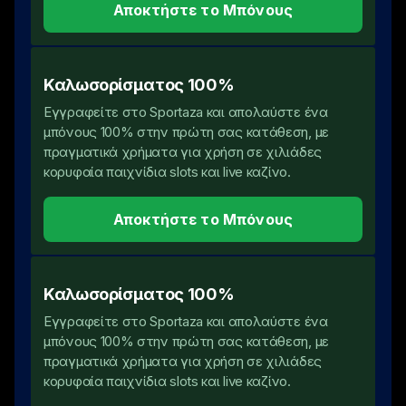
Αποκτήστε το Μπόνους
Καλωσορίσματος 100%
Εγγραφείτε στο Sportaza και απολαύστε ένα
μπόνους 100% στην πρώτη σας κατάθεση, με
πραγματικά χρήματα για χρήση σε χιλιάδες
κορυφαία παιχνίδια slots και live καζίνο.
Αποκτήστε το Μπόνους
Καλωσορίσματος 100%
Εγγραφείτε στο Sportaza και απολαύστε ένα
μπόνους 100% στην πρώτη σας κατάθεση, με
πραγματικά χρήματα για χρήση σε χιλιάδες
κορυφαία παιχνίδια slots και live καζίνο.