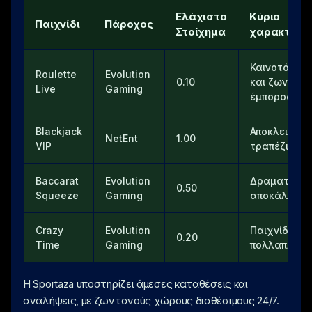
Ελάχιστο
Κύριο
Παιχνίδι
Πάροχος
Στοίχημα
χαρακτηρισ
Καινοτόμα 
Roulette
Evolution
0.10
και ζωντανό
Live
Gaming
έμπορος
Blackjack
Αποκλειστικ
NetEnt
1.00
VIP
τραπέζια VI
Baccarat
Evolution
Δραματική
0.50
Squeeze
Gaming
αποκάλυψη
Crazy
Evolution
Παιχνίδι σό
0.20
Time
Gaming
πολλαπλασι
Η Sportaza υποστηρίζει άμεσες καταθέσεις και
αναλήψεις, με ζωντανούς χώρους διαθέσιμους 24/7.