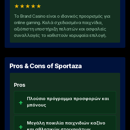
★
★
★
★
★
Το Brand Casino είναι ο ιδανικός προορισμός για
online gaming. Καλά σχεδιασμένα παιχνίδια,
αξιόπιστη υποστήριξη πελατών και ασφαλείς
συναλλαγές το καθιστούν κορυφαία επιλογή.
Pros & Cons of Sportaza
Pros
Πλούσιο πρόγραμμα προσφορών και
μπόνους
Μεγάλη ποικιλία παιχνιδιών καζίνο
και αθλητικών στοιχημάτων